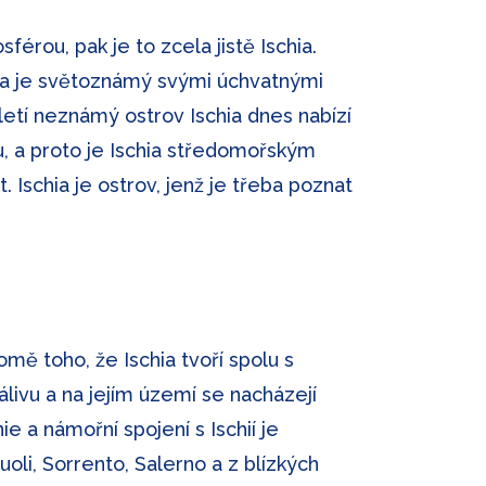
érou, pak je to zcela jistě Ischia.
e a je světoznámý svými úchvatnými
oletí neznámý ostrov Ischia dnes nabízí
, a proto je Ischia středomořským
. Ischia je ostrov, jenž je třeba poznat
omě toho, že Ischia tvoří spolu s
livu a na jejím území se nacházejí
e a námořní spojení s Ischií je
oli, Sorrento, Salerno a z blízkých