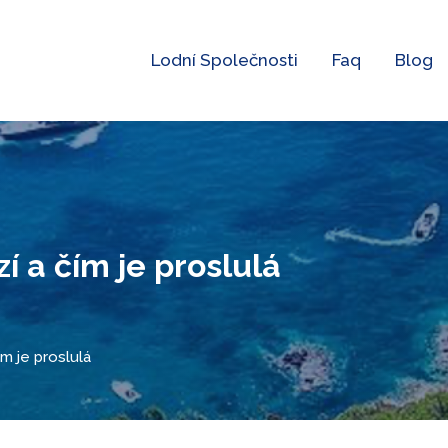
Lodní Společnosti
Faq
Blog
í a čím je proslulá
ím je proslulá