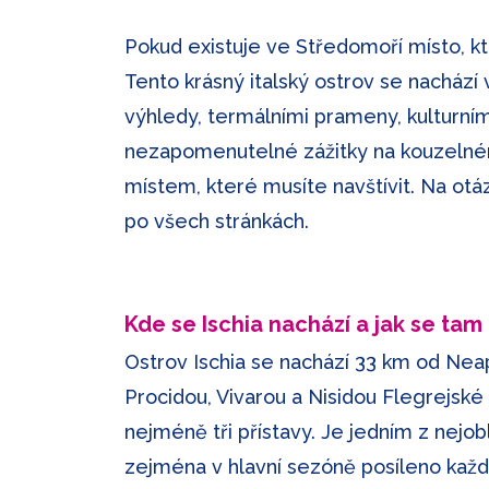
Pokud existuje ve Středomoří místo, kte
Tento krásný italský ostrov se nacház
výhledy, termálními prameny, kulturním b
nezapomenutelné zážitky na kouzelném 
místem, které musíte navštívit. Na otázk
po všech stránkách.
Kde se Ischia nachází a jak se tam
Ostrov Ischia se nachází 33 km od Neapo
Procidou, Vivarou a Nisidou Flegrejské
nejméně tři přístavy. Je jedním z nejob
zejména v hlavní sezóně posíleno každo