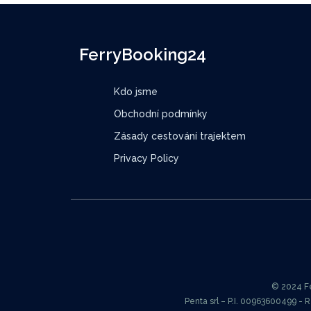
FerryBooking24
Kdo jsme
Obchodní podmínky
Zásady cestování trajektem
Privacy Policy
© 2024 Fer
Penta srl – P.I. 00963600499 - 