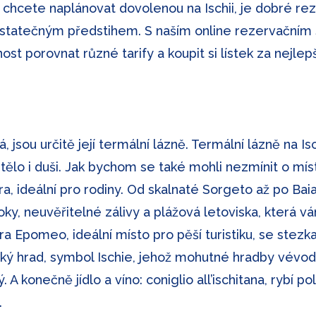
 chcete naplánovat dovolenou na Ischii, je dobré reze
 dostatečným předstihem. S naším online rezervač
žnost porovnat různé tarify a koupit si lístek za nejlep
 jsou určitě její termální lázně. Termální lázně na Isc
lo i duši. Jak bychom se také mohli nezmínit o míst
tara, ideální pro rodiny. Od skalnaté Sorgeto až po
oky, neuvěřitelné zálivy a plážová letoviska, která v
a Epomeo, ideální místo pro pěší turistiku, se stez
ý hrad, symbol Ischie, jehož mohutné hradby vévodí
 A konečně jídlo a víno: coniglio all’ischitana, rybí p
.