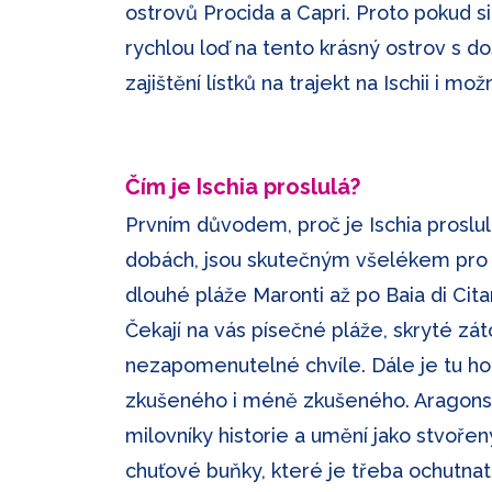
ostrovů Procida a Capri. Proto pokud si
rychlou loď na tento krásný ostrov s
zajištění lístků na trajekt na Ischii i mo
Čím je Ischia proslulá?
Prvním důvodem, proč je Ischia proslulá,
dobách, jsou skutečným všelékem pro tě
dlouhé pláže Maronti až po Baia di Ci
Čekají na vás písečné pláže, skryté zát
nezapomenutelné chvíle. Dále je tu hor
zkušeného i méně zkušeného. Aragonsk
milovníky historie a umění jako stvořený.
chuťové buňky, které je třeba ochutnat