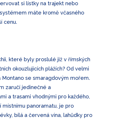
rvovat si lístky na trajekt nebo
ním systémem máte kromě včasného
ší cenu.
hii, které byly proslulé již v římských
ních okouzlujících plážích? Od velmi
 Baia Montano se smaragdovým mořem.
ám zaručí jedinečné a
kami a trasami vhodnými pro každého,
 místnímu panoramatu, je pro
olévky, bílá a červená vína, lahůdky pro