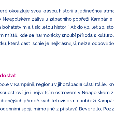
ré okouzluje svou krásou, historií a jedinečnou atmosf
í v Neapolském zálivu u západního pobřeží Kampáni
ohatstvím a tisíciletou historií. Až do 50. let 20. st
místě, kde se harmonicky snoubí příroda s kulturou
u, která část Ischie je nejkrásnější, nelze odpovědět
 dostat
le v Kampánii, regionu v jihozápadní části Itálie. Kr
 souostroví, je i největším ostrovem v Neapolském zá
líbenějších přímořských letovisek na pobřeží Kampáni
denními spoji, mimo jiné z přístavů Beverello, Pozzu