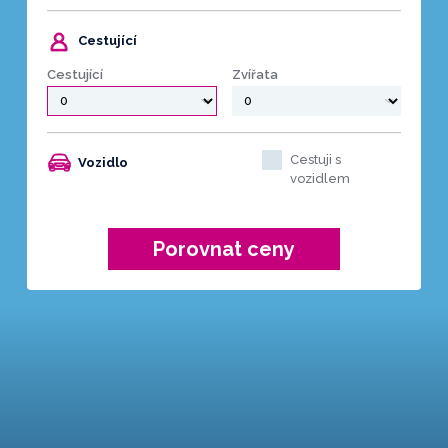
Cestující
Cestující
Zvířata
Cestuji s
Vozidlo
vozidlem
Porovnat ceny