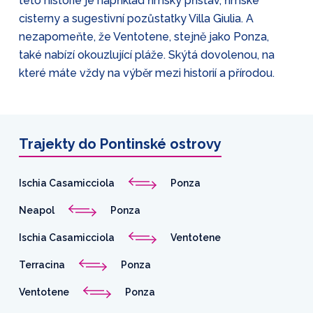
této historie je například římský přístav, římské
cisterny a sugestivní pozůstatky Villa Giulia. A
nezapomeňte, že Ventotene, stejně jako Ponza,
také nabízí okouzlující pláže. Skýtá dovolenou, na
které máte vždy na výběr mezi historií a přírodou.
Trajekty do Pontinské ostrovy
Ischia Casamicciola
Ponza
Neapol
Ponza
Ischia Casamicciola
Ventotene
Terracina
Ponza
Ventotene
Ponza