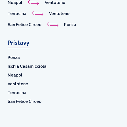
Neapol
Ventotene
Terracina
Ventotene
San Felice Circeo
Ponza
Přístavy
Ponza
Ischia Casamicciola
Neapol
Ventotene
Terracina
San Felice Circeo