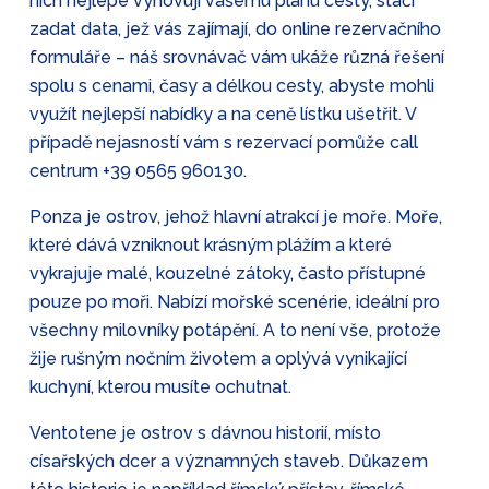
nich nejlépe vyhovují vašemu plánu cesty, stačí
zadat data, jež vás zajímají, do online rezervačního
formuláře – náš srovnávač vám ukáže různá řešení
spolu s cenami, časy a délkou cesty, abyste mohli
využít nejlepší nabídky a na ceně lístku ušetřit. V
případě nejasností vám s rezervací pomůže call
centrum
+39 0565 960130
.
Ponza je ostrov, jehož hlavní atrakcí je moře. Moře,
které dává vzniknout krásným plážím a které
vykrajuje malé, kouzelné zátoky, často přístupné
pouze po moři. Nabízí mořské scenérie, ideální pro
všechny milovníky potápění. A to není vše, protože
žije rušným nočním životem a oplývá vynikající
kuchyní, kterou musíte ochutnat.
Ventotene je ostrov s dávnou historií, místo
císařských dcer a významných staveb. Důkazem