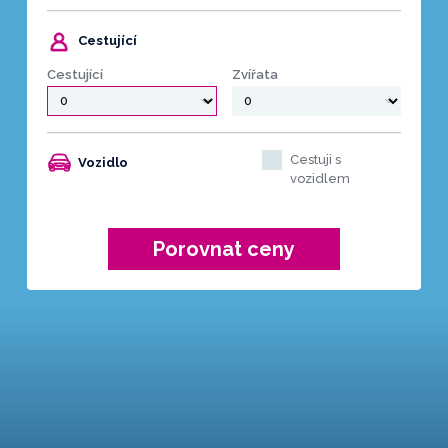
Cestující
Cestující
Zvířata
Cestuji s
Vozidlo
vozidlem
Porovnat ceny