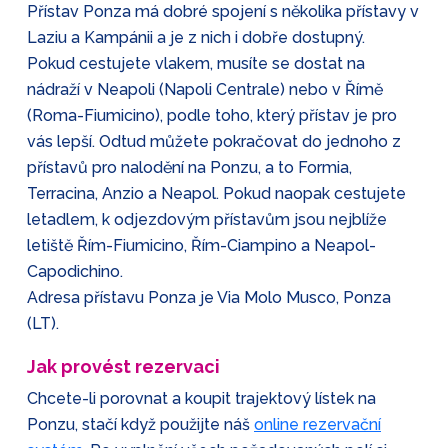
Přístav Ponza má dobré spojení s několika přístavy v
Laziu a Kampánii a je z nich i dobře dostupný.
Pokud cestujete vlakem, musíte se dostat na
nádraží v Neapoli (Napoli Centrale) nebo v Římě
(Roma-Fiumicino), podle toho, který přístav je pro
vás lepší. Odtud můžete pokračovat do jednoho z
přístavů pro nalodění na Ponzu, a to Formia,
Terracina, Anzio a Neapol. Pokud naopak cestujete
letadlem, k odjezdovým přístavům jsou nejblíže
letiště Řím-Fiumicino, Řím-Ciampino a Neapol-
Capodichino.
Adresa přístavu Ponza je Via Molo Musco, Ponza
(LT).
Jak provést rezervaci
Chcete-li porovnat a koupit trajektový lístek na
Ponzu, stačí když použijte náš
online rezervační