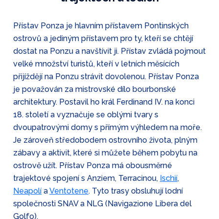
Přístav Ponza je hlavním přístavem Pontinských
ostrovů a jediným přístavem pro ty, kteří se chtějí
dostat na Ponzu a navštívit ji. Přístav zvládá pojmout
velké množství turistů, kteří v letních měsících
přijíždějí na Ponzu strávit dovolenou. Přístav Ponza
je považován za mistrovské dílo bourbonské
architektury. Postavil ho král Ferdinand IV. na konci
18. století a vyznačuje se oblými tvary s
dvoupatrovými domy s přímým výhledem na moře.
Je zároveň středobodem ostrovního života, plným
zábavy a aktivit, které si můžete během pobytu na
ostrově užít. Přístav Ponza má obousměrné
trajektové spojení s Anziem, Terracinou,
Ischií
,
Neapolí
a
Ventotene
. Tyto trasy obsluhují lodní
společnosti SNAV a NLG (Navigazione Libera del
Golfo).