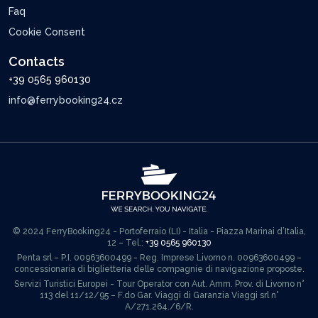
Faq
Cookie Consent
Contacts
+39 0565 960130
info@ferrybooking24.cz
© 2024 FerryBooking24 - Portoferraio (LI) - Italia - Piazza Marinai d’Italia,
12 – Tel.:
+39 0565 960130
Penta srl – P.I. 00963600499 - Reg. Imprese Livorno n. 00963600499 –
concessionaria di biglietteria delle compagnie di navigazione proposte.
Servizi Turistici Europei - Tour Operator con Aut. Amm. Prov. di Livorno n°
113 del 11/12/95 – F.do Gar. Viaggi di Garanzia Viaggi srl n°
A/271.264./6/R.