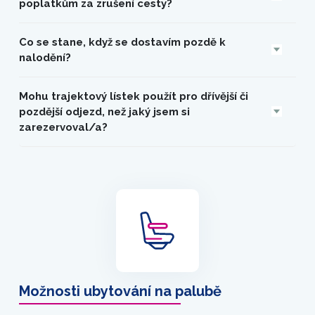
poplatkům za zrušení cesty?
Co se stane, když se dostavím pozdě k
nalodění?
Mohu trajektový lístek použít pro dřívější či
pozdější odjezd, než jaký jsem si
zarezervoval/a?
Možnosti ubytování na palubě