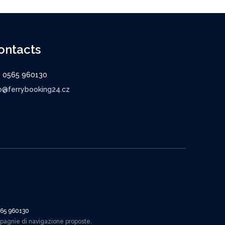
ontacts
9 0565 960130
o@ferrybooking24.cz
565 960130
mpagnie di navigazione proposte.