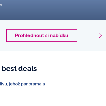
to
Sorren
Prohlédnout si nabídku
2 cestuj
 best deals
livu, jehož panorama a