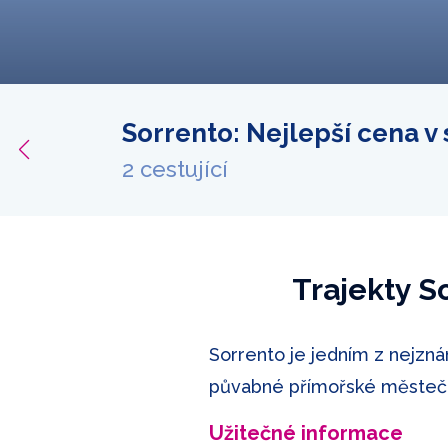
Sorrento: Nejlepší cena v
bídku
2 cestující
Trajekty S
Sorrento je jedním z nejzná
půvabné přímořské městečk
Užitečné informace