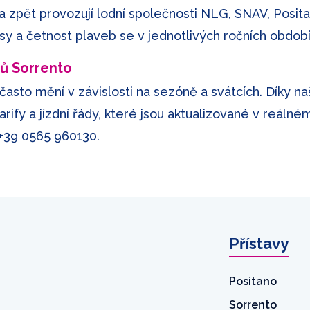
 zpět provozují lodní společnosti NLG, SNAV, Positan
asy a četnost plaveb se v jednotlivých ročních obdobíc
tů Sorrento
 často mění v závislosti na sezóně a svátcích. Díky 
ify a jízdní řády, které jsou aktualizované v reálné
+39 0565 960130
.
Přístavy
Positano
Sorrento