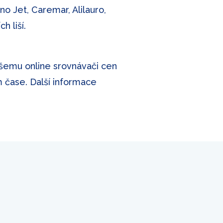
o Jet, Caremar, Alilauro,
h liší.
našemu online srovnávači cen
m čase. Další informace