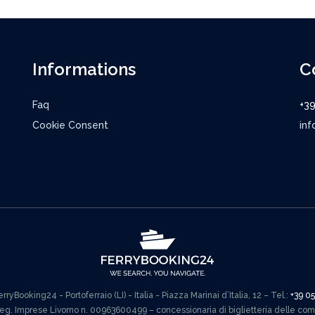
Informations
C
Faq
+3
Cookie Consent
inf
ryBooking24 - Portoferraio (LI) - Italia - Piazza Marinai d’Italia, 12 – Tel.:
+39 0
Reg. Imprese Livorno n. 00963600499 – concessionaria di biglietteria delle co