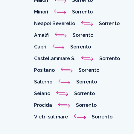
Maiori
Sorrento
Minori
Sorrento
Neapol Beverello
Sorrento
Amalfi
Sorrento
Capri
Sorrento
Castellammare S.
Sorrento
Positano
Sorrento
Salerno
Sorrento
Seiano
Sorrento
Procida
Sorrento
Vietri sul mare
Sorrento