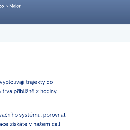
to
Maiori
vyplouvají trajekty do
trvá přibližně 2 hodiny.
rvačního systému, porovnat
rmace získáte v našem call