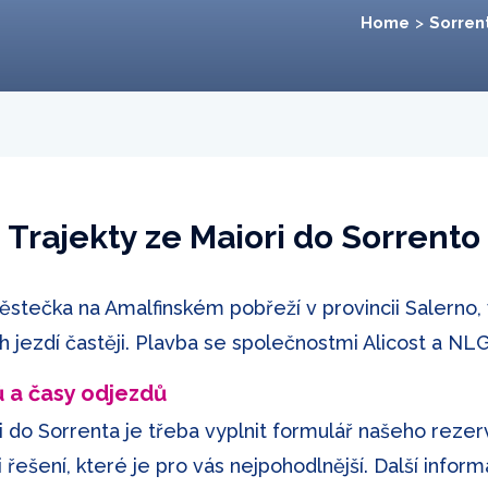
Home
Sorren
Trajekty ze Maiori do Sorrento
ěstečka na Amalfinském pobřeží v provincii Salerno, 
h jezdí častěji. Plavba se společnostmi Alicost a NLG 
ků a časy odjezdů
ri do Sorrenta je třeba vyplnit formulář našeho reze
si řešení, které je pro vás nejpohodlnější. Další info