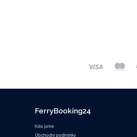
FerryBooking24
Kdo jsme
Obchodní podmínky