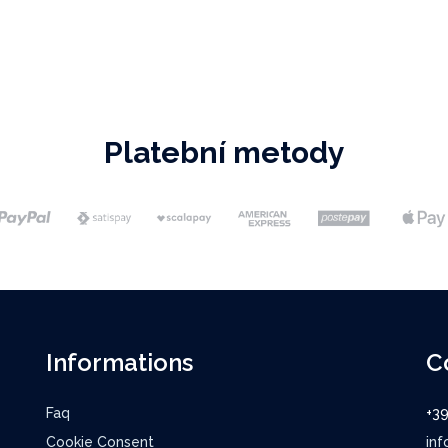
Platební metody
Informations
C
Faq
+3
Cookie Consent
inf