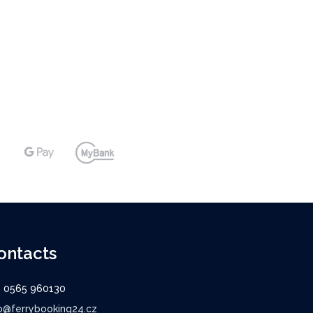
ontacts
9 0565 960130
o@ferrybooking24.cz