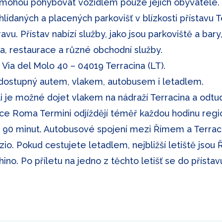
 mohou pohybovat vozidlem pouze jejich obyvatelé
lídaných a placených parkovišť v blízkosti přístavu T
vu. Přístav nabízí služby, jako jsou parkoviště a bary,
ka, restaurace a různé obchodní služby.
 Via del Molo 40 – 04019 Terracina (LT).
o dostupný autem, vlakem, autobusem i letadlem.
i je možné dojet vlakem na nádraží Terracina a odtu
ice Roma Termini odjíždějí téměř každou hodinu regio
 za 90 minut. Autobusové spojení mezi Římem a Terra
io. Pokud cestujete letadlem, nejbližší letiště jsou 
no. Po příletu na jedno z těchto letišť se do přísta