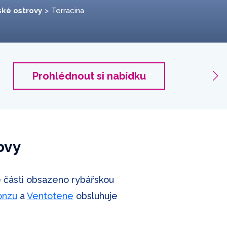
ské ostrovy
Terracina
Terrac
Prohlédnout si nabídku
2 cestuj
ovy
lké části obsazeno rybářskou
onzu
a
Ventotene
obsluhuje