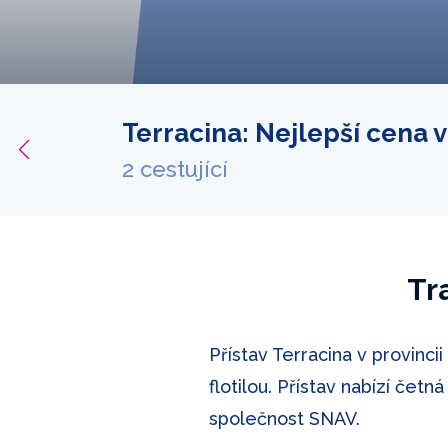
Terracina: Nejlepší cena 
bídku
2 cestující
Tr
Přístav Terracina v provinci
flotilou. Přístav nabízí četn
společnost SNAV.