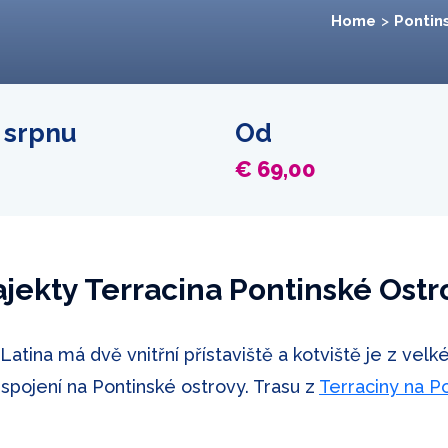
Home
Pontin
v srpnu
Od
€ 69,00
ajekty Terracina Pontinské Ostr
i Latina má dvě vnitřní přístaviště a kotviště je z ve
á spojení na Pontinské ostrovy. Trasu z
Terraciny na P