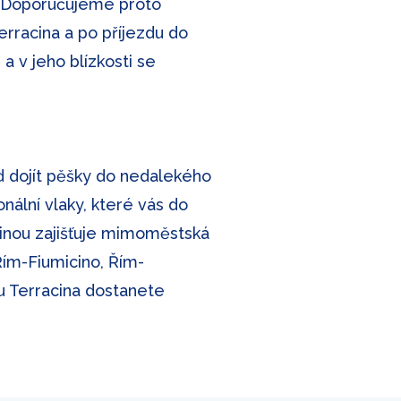
. Doporučujeme proto
erracina a po příjezdu do
 a v jeho blízkosti se
d dojít pěšky do nedalekého
nální vlaky, které vás do
cinou zajišťuje mimoměstská
Řím-Fiumicino, Řím-
vu Terracina dostanete