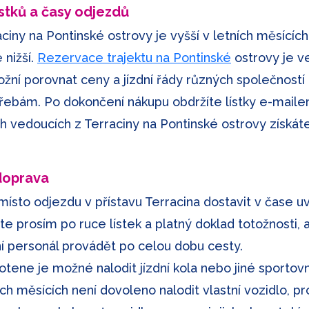
ístků a časy odjezdů
ciny na Pontinské ostrovy je vyšší v letních měsících
 nižší.
Rezervace trajektu na Pontinské
ostrovy je v
í porovnat ceny a jízdní řády různých společností a
řebám. Po dokončení nákupu obdržíte lístky e-mailem
h vedoucích z Terraciny na Pontinské ostrovy získát
 doprava
 místo odjezdu v přístavu Terracina dostavit v čase u
jte prosím po ruce lístek a platný doklad totožnosti,
í personál provádět po celou dobu cesty.
tene je možné nalodit jízdní kola nebo jiné sportovní
ích měsících není dovoleno nalodit vlastní vozidlo, 