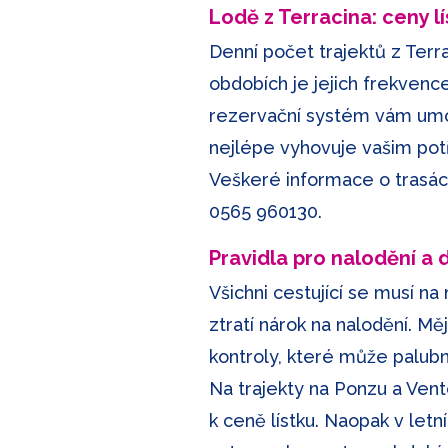
Lodě z Terracina: ceny l
Denní počet trajektů z Terra
obdobích je jejich frekvence
rezervační systém vám umožn
nejlépe vyhovuje vašim pot
Veškeré informace o trasác
0565 960130
.
Pravidla pro nalodění a
Všichni cestující se musí na
ztratí nárok na nalodění. Mě
kontroly, které může palubn
Na trajekty na Ponzu a Vento
k ceně lístku. Naopak v letn