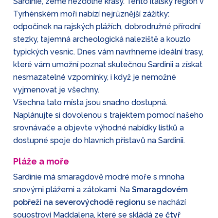
Sardinie, země nezdolné krásy. Tento italský region v
Tyrhénském moři nabízí nejrůznější zážitky:
odpočinek na rajských plážích, dobrodružné přírodní
stezky, tajemná archeologická naleziště a kouzlo
typických vesnic. Dnes vám navrhneme ideální trasy,
které vám umožní poznat skutečnou Sardinii a získat
nesmazatelné vzpomínky, i když je nemožné
vyjmenovat je všechny.
Všechna tato místa jsou snadno dostupná.
Naplánujte si dovolenou s trajektem pomocí našeho
srovnávače a objevte výhodné nabídky lístků a
dostupné spoje do hlavních přístavů na Sardinii.
Pláže a moře
Sardinie má smaragdově modré moře s mnoha
snovými plážemi a zátokami. Na
Smaragdovém
pobřeží na severovýchodě regionu
se nachází
souostroví Maddalena, které se skládá ze
čtyř