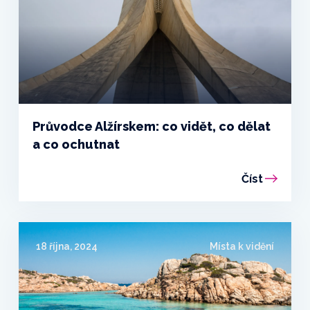
Průvodce Alžírskem: co vidět, co dělat
a co ochutnat
Číst
18 října, 2024
Místa k vidění