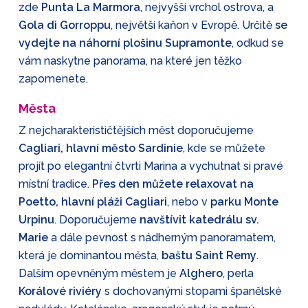
zde
Punta La Marmora
, nejvyšší vrchol ostrova, a
Gola di Gorroppu
, největší kaňon v Evropě. Určitě
se
vydejte na náhorní plošinu Supramonte
, odkud se
vám naskytne panorama, na které jen těžko
zapomenete.
Města
Z nejcharakterističtějších měst doporučujeme
Cagliari, hlavní město Sardinie
, kde se můžete
projít po elegantní čtvrti Marina a vychutnat si pravé
místní tradice.
Přes den můžete relaxovat na
Poetto, hlavní pláži Cagliari
, nebo v
parku Monte
Urpinu
. Doporučujeme
navštívit katedrálu sv.
Marie
a dále pevnost s nádherným panoramatem,
která je dominantou města,
baštu Saint Remy
.
Dalším opevněným městem je
Alghero
, perla
Korálové riviéry
s dochovanými stopami španělské