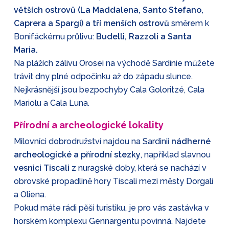
větších ostrovů (La Maddalena, Santo Stefano,
Caprera a Spargi) a tří menších ostrovů
směrem k
Bonifáckému průlivu:
Budelli, Razzoli a Santa
Maria.
Na plážích zálivu Orosei na východě Sardinie můžete
trávit dny plné odpočinku až do západu slunce.
Nejkrásnější jsou bezpochyby Cala Goloritzé, Cala
Mariolu a Cala Luna.
Přírodní a archeologické lokality
Milovníci dobrodružství najdou na Sardinii
nádherné
archeologické a přírodní stezky
, například slavnou
vesnici Tiscali
z nuragské doby, která se nachází v
obrovské propadlině hory Tiscali mezi městy Dorgali
a Oliena.
Pokud máte rádi pěší turistiku, je pro vás zastávka v
horském komplexu Gennargentu povinná. Najdete