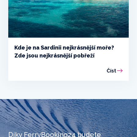
Kde je na Sardinii nejkrásnější moře?
Zde jsou nejkrásnější pobřeží
Číst
Díky FerryBooking24 budete