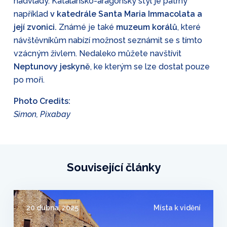
nadvlády. Katalánsko-aragonský styl je patrný
například
v katedrále Santa Maria Immacolata a
její zvonici.
Známé je také
muzeum korálů
, které
návštěvníkům nabízí možnost seznámit se s tímto
vzácným živlem. Nedaleko můžete navštívit
Neptunovy jeskyně
, ke kterým se lze dostat pouze
po moři.
Photo Credits:
Simon, Pixabay
Související články
20 dubna, 2025
Místa k vidění