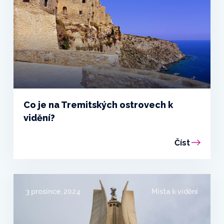
Co je na Tremitských ostrovech k
vidění?
Číst
3 prosince, 2024
Místa k vidění