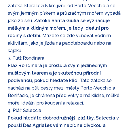
zátoka, která leží 8 km jižně od Porto-Vecchio a se
svým jemným pískem a průzračným mořem vypadá
jako ze snu.
Zátoka Santa Giulia se vyznačuje
mělkým a klidným mořem, je tedy ideální pro
rodiny s dětmi.
Můžete se zde věnovat vodním
aktivitám, jako je jízda na paddleboardu nebo na
kajaku.
3. Pláž Rondinara
Pláž Rondinara je proslulá svým jedinečným
mušlovým tvarem a je skutečnou přírodní
podívanou, pokud hledáte klid.
Tato zátoka se
nachází na půli cesty mezi městy Porto-Vecchio a
Bonifacio, je chráněná před větry a má klidné, mělké
moře, ideální pro koupání a relaxaci.
4. Pláž Saleccia
Pokud hledáte dobrodružnější zážitky, Saleccia v
poušti Des Agriates vám nabídne divokou a