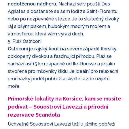
nedotčenou nádheru.
Nachází se v poušti Des
Agriates a dostanete se sem lodí ze Saint-Florentu
nebo po nezpevněné stezce. Je to skutečný divoký
ráj s bílým pískem, hlubokým modrým mořem a
atmosférou, která vám vyrazí dech.
5. Pláž Ostriconi
Ostriconi je rajský kout na severozápadě Korsiky,
obklopený divokou a fascinující přírodou. Pláž se
nachází asi 15 km západně od Île-Rousse a je jako
stvořená pro milovníky klidu. Je ideální pro relaxační
procházky podél pobřeží a skvěle si zde užijete
moře.
Přímořské lokality na Korsice, kam se musíte
podívat – Souostroví Lavezzi a přírodní
rezervace Scandola
Úchvatné Souostroví Lavezzi leží u jižního pobřeží