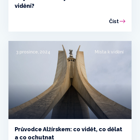
vidění?
Číst
3 prosince, 2024
Místa k vidění
Průvodce Alžírskem: co vidět, co dělat
a co ochutnat