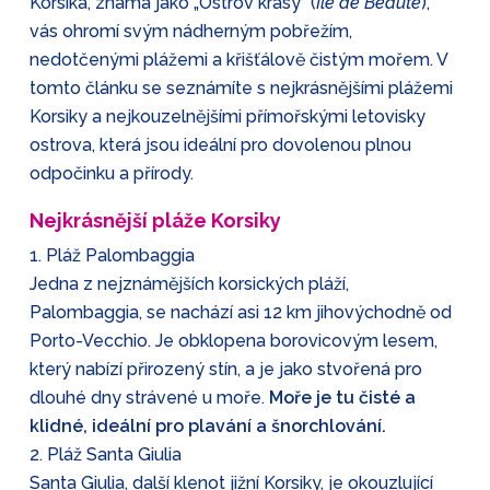
Korsika, známá jako „Ostrov krásy“ (
Île de Beauté
),
vás ohromí svým nádherným pobřežím,
nedotčenými plážemi a křišťálově čistým mořem. V
tomto článku se seznámíte s nejkrásnějšími plážemi
Korsiky a nejkouzelnějšími přímořskými letovisky
ostrova, která jsou ideální pro dovolenou plnou
odpočinku a přírody.
Nejkrásnější pláže Korsiky
1. Pláž Palombaggia
Jedna z nejznámějších korsických pláží,
Palombaggia, se nachází asi 12 km jihovýchodně od
Porto-Vecchio. Je obklopena borovicovým lesem,
který nabízí přirozený stín, a je jako stvořená pro
dlouhé dny strávené u moře.
Moře je tu čisté a
klidné, ideální pro plavání a šnorchlování.
2. Pláž Santa Giulia
Santa Giulia, další klenot jižní Korsiky, je okouzlující