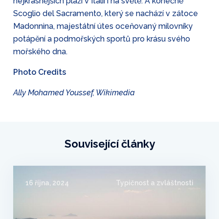
nejkrásnějších pláží v Itálii i na světě. A konečně
Scoglio del Sacramento, který se nachází v zátoce
Madonnina, majestátní útes oceňovaný milovníky
potápění a podmořských sportů pro krásu svého
mořského dna.
Photo Credits
Ally Mohamed Youssef, Wikimedia
Související články
16 října, 2024
Typičnost a zvláštnosti