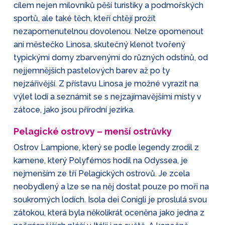
cílem nejen milovníků pěší turistiky a podmořských
sportů, ale také těch, kteří chtějí prožít
nezapomenutelnou dovolenou. Nelze opomenout
ani městečko Linosa, skutečný klenot tvořený
typickými domy zbarvenými do různých odstínů, od
nejjemnějších pastelových barev až po ty
nejzářivější. Z přístavu Linosa je možné vyrazit na
výlet lodí a seznámit se s nejzajímavějšími místy v
zátoce, jako jsou přírodní jezírka.
Pelagické ostrovy – menší ostrůvky
Ostrov Lampione, který se podle legendy zrodil z
kamene, který Polyfémos hodil na Odyssea, je
nejmenším ze tří Pelagických ostrovů. Je zcela
neobydlený a lze se na něj dostat pouze po moři na
soukromých lodích. Isola dei Conigli je proslulá svou
zátokou, která byla několikrát oceněna jako jedna z