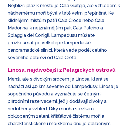
Nejbližší pláž k městu je Cala Guitgia, ale vzhledem k
nádhernému moři bývá v létě velmi přeplněná. Ke
klidnějším místům patří Cala Croce nebo Cala
Madonna, k nejznámějším pak Cala Pulcino a
Spiaggia dei Conigli. Lampedusu můžete
prozkoumat po velkolepé lampeduské
panoramatické silnici, která vede podél celého
severního pobřeží od Cala Creta.
Linosa, nejdivočejší z Pelagických ostrovů
Menší, ale s divokým srdcem je Linosa, která se
nachází asi 40 km severně od Lampedusy. Linosa je
sopečného původu a vyznačuje se četnými
přírodními rezervacemi, jež jí dodávají divoký a
nedotčený vzhled. Díky mnoha stezkám
obklopeným zelení, křišťálově čistému moři a
charakteristickému mořskému dnu je oblíbeným