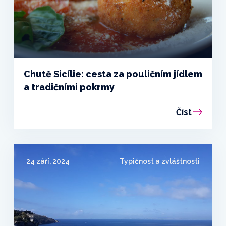
Chutě Sicílie: cesta za pouličním jídlem
a tradičními pokrmy
Číst
24 září, 2024
Typičnost a zvláštnosti