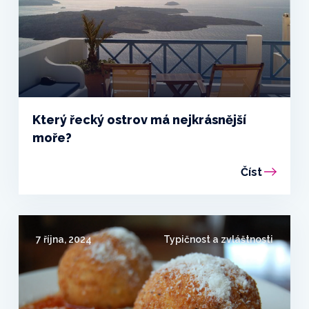
Který řecký ostrov má nejkrásnější
moře?
Číst
7 října, 2024
Typičnost a zvláštnosti