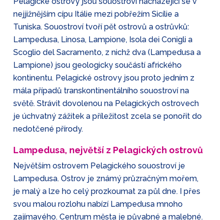
Pelagické ostrovy jsou souostroví nacházející se v
nejjižnějším cípu Itálie mezi pobřežím Sicílie a
Tuniska. Souostroví tvoří pět ostrovů a ostrůvků:
Lampedusa, Linosa, Lampione, Isola dei Conigli a
Scoglio del Sacramento, z nichž dva (Lampedusa a
Lampione) jsou geologicky součástí afrického
kontinentu. Pelagické ostrovy jsou proto jedním z
mála případů transkontinentálního souostroví na
světě. Strávit dovolenou na Pelagických ostrovech
je úchvatný zážitek a příležitost zcela se ponořit do
nedotčené přírody.
Lampedusa, největší z Pelagických ostrovů
Největším ostrovem Pelagického souostroví je
Lampedusa. Ostrov je známý průzračným mořem,
je malý a lze ho celý prozkoumat za půl dne. I přes
svou malou rozlohu nabízí Lampedusa mnoho
zajímavého. Centrum města je půvabné a malebné.