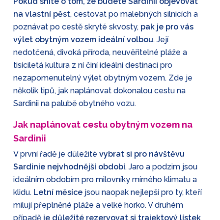
Pokud sníte o tom, že budete Sardinii objevovat
na vlastní pěst
, cestovat po malebných silnicích a
poznávat po cestě skryté skvosty,
pak je pro vás
výlet obytným vozem ideální volbou
. Její
nedotčená, divoká příroda, neuvěřitelné pláže a
tisíciletá kultura z ní činí ideální destinaci pro
nezapomenutelný výlet obytným vozem. Zde je
několik tipů, jak naplánovat dokonalou cestu na
Sardinii na palubě obytného vozu.
Jak naplánovat cestu obytným vozem na
Sardinii
V první řadě je důležité
vybrat si pro návštěvu
Sardinie nejvhodnější období
. Jaro a podzim jsou
ideálním obdobím pro milovníky mírného klimatu a
klidu.
Letní měsíce
jsou naopak nejlepší pro ty, kteří
milují přeplněné pláže a velké horko. V druhém
případě
je důležité rezervovat si trajektový lístek