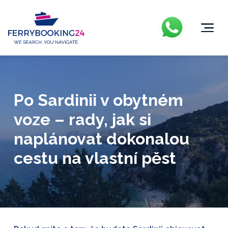
Po Sardinii v obytném
voze – rady, jak si
naplánovat dokonalou
cestu na vlastní pěst