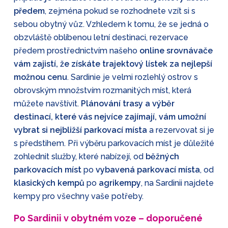
předem
, zejména pokud se rozhodnete vzít si s
sebou obytný vůz. Vzhledem k tomu, že se jedná o
obzvláště oblíbenou letní destinaci, rezervace
předem prostřednictvím našeho
online srovnávače
vám zajistí, že získáte trajektový lístek za nejlepší
možnou cenu
. Sardinie je velmi rozlehlý ostrov s
obrovským množstvím rozmanitých míst, která
můžete navštívit.
Plánování trasy a výběr
destinací, které vás nejvíce zajímají, vám umožní
vybrat si nejbližší parkovací místa
a rezervovat si je
s předstihem. Při výběru parkovacích míst je důležité
zohlednit služby, které nabízejí, od
běžných
parkovacích míst
po
vybavená parkovací místa
, od
klasických kempů
po
agrikempy
, na Sardinii najdete
kempy pro všechny vaše potřeby.
Po Sardinii v obytném voze – doporučené