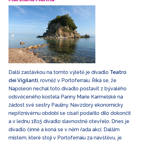
Další zastávkou na tomto výletě je divadlo
Teatro
dei Vigilanti
, rovněž v Portoferraiu. Říká se, že
Napoleon nechal toto divadlo postavit z bývalého
odsvěceného kostela Panny Marie Karmelské na
žádost své sestry Pauliny. Navzdory ekonomicky
nepříznivému období se císaři podařilo dílo dokončit
a v lednu 1815 divadlo slavnostně otevřelo. Dnes je
divadlo činné a koná se v něm řada akcí. Dalším
místem, které stojí v Portoferraiu za návštěvu, je