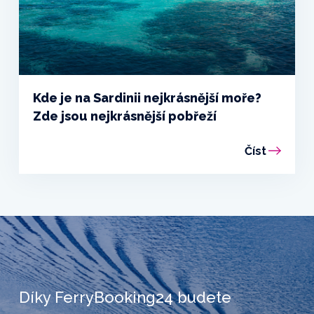
Kde je na Sardinii nejkrásnější moře?
Zde jsou nejkrásnější pobřeží
Číst
Díky FerryBooking24 budete