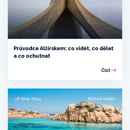
Průvodce Alžírskem: co vidět, co dělat
a co ochutnat
Číst
18 října, 2024
Místa k vidění