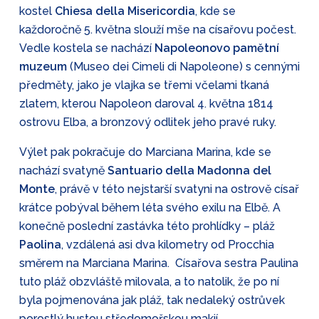
kostel
Chiesa della Misericordia
, kde se
každoročně 5. května slouží mše na císařovu počest.
Vedle kostela se nachází
Napoleonovo pamětní
muzeum
(Museo dei Cimeli di Napoleone) s cennými
předměty, jako je vlajka se třemi včelami tkaná
zlatem, kterou Napoleon daroval 4. května 1814
ostrovu Elba, a bronzový odlitek jeho pravé ruky.
Výlet pak pokračuje do Marciana Marina, kde se
nachází svatyně
Santuario della Madonna del
Monte
, právě v této nejstarší svatyni na ostrově císař
krátce pobýval během léta svého exilu na Elbě. A
konečně poslední zastávka této prohlídky – pláž
Paolina
, vzdálená asi dva kilometry od Procchia
směrem na Marciana Marina. Císařova sestra Paulina
tuto pláž obzvláště milovala, a to natolik, že po ní
byla pojmenována jak pláž, tak nedaleký ostrůvek
porostlý hustou středomořskou makií.