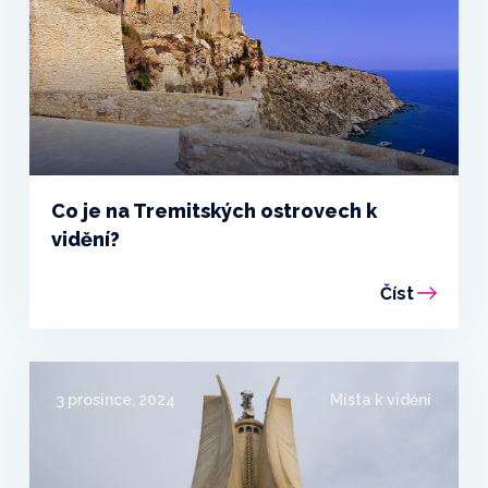
Co je na Tremitských ostrovech k
vidění?
Číst
3 prosince, 2024
Místa k vidění