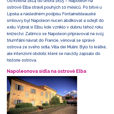
Od května 1814 do února 1815 – Napoleon na
ostrově Elba strávil pouhých 10 měsíců. Po bitvě u
Lipska a následném podpisu Fontainebleauské
smlouvy byl Napoleon nucen abdikovat a odejít do
exilu. Vybral si Elbu, kde vzniklo v dubnu téhož roku
knížectví. Zatímco se Napoleon připravoval na svůj
triumfální návrat do Francie, věnoval se správě
ostrova ze svého sídla, Villa dei Mulini. Bylo to krátké,
ale intenzivní období, které se navždy zapsalo do
historie ostrova.
Napoleonova sídla na ostrově Elba