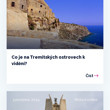
Co je na Tremitských ostrovech k
vidění?
Číst
3 prosince, 2024
Místa k vidění