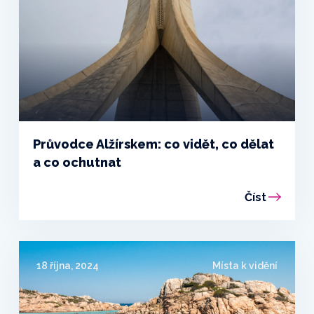
Průvodce Alžírskem: co vidět, co dělat
a co ochutnat
Číst
18 října, 2024
Místa k vidění