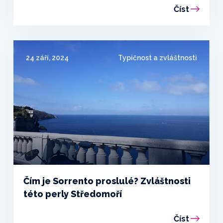
Číst
24 září, 2024
Typičnost a zvláštnosti
Čím je Sorrento proslulé? Zvláštnosti
této perly Středomoří
Číst