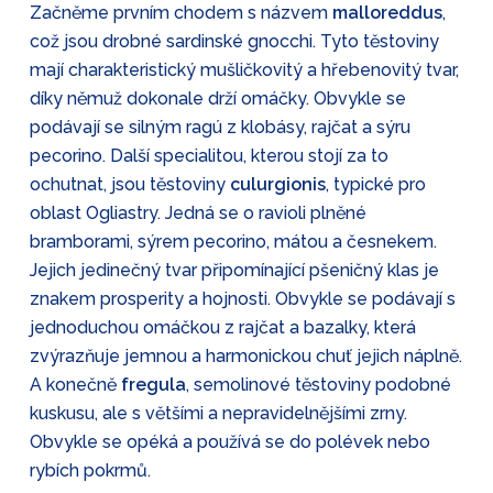
Začněme prvním chodem s názvem
malloreddus
,
což jsou drobné sardinské gnocchi. Tyto těstoviny
mají charakteristický mušličkovitý a hřebenovitý tvar,
díky němuž dokonale drží omáčky. Obvykle se
podávají se silným ragú z klobásy, rajčat a sýru
pecorino. Další specialitou, kterou stojí za to
ochutnat, jsou těstoviny
culurgionis
, typické pro
oblast Ogliastry. Jedná se o ravioli plněné
bramborami, sýrem pecorino, mátou a česnekem.
Jejich jedinečný tvar připomínající pšeničný klas je
znakem prosperity a hojnosti. Obvykle se podávají s
jednoduchou omáčkou z rajčat a bazalky, která
zvýrazňuje jemnou a harmonickou chuť jejich náplně.
A konečně
fregula
, semolinové těstoviny podobné
kuskusu, ale s většími a nepravidelnějšími zrny.
Obvykle se opéká a používá se do polévek nebo
rybích pokrmů.