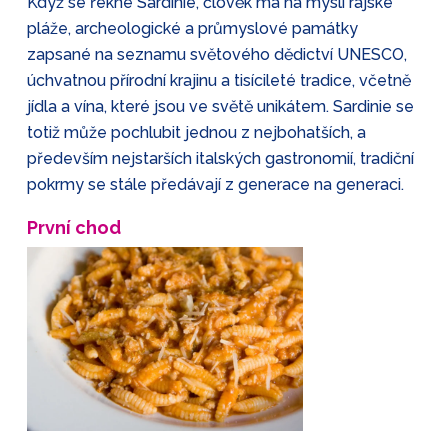
Když se řekne Sardinie, člověk má na mysli rajské
pláže, archeologické a průmyslové památky
zapsané na seznamu světového dědictví UNESCO,
úchvatnou přírodní krajinu a tisícileté tradice, včetně
jídla a vína, které jsou ve světě unikátem. Sardinie se
totiž může pochlubit jednou z nejbohatších, a
především nejstarších italských gastronomií, tradiční
pokrmy se stále předávají z generace na generaci.
První chod