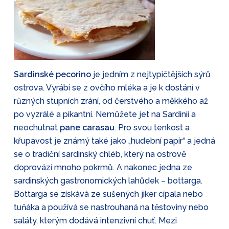
Sardinské pecorino
je jedním z nejtypičtějších sýrů
ostrova. Vyrábí se z ovčího mléka a je k dostání v
různých stupních zrání, od čerstvého a měkkého až
po vyzrálé a pikantní. Nemůžete jet na Sardinii a
neochutnat
pane carasau
. Pro svou tenkost a
křupavost je známý také jako „hudební papír“ a jedná
se o tradiční sardinský chléb, který na ostrově
doprovází mnoho pokrmů. A nakonec jedna ze
sardinských gastronomických lahůdek – bottarga.
Bottarga se získává ze sušených jiker cípala nebo
tuňáka a používá se nastrouhaná na těstoviny nebo
saláty, kterým dodává intenzivní chuť. Mezi