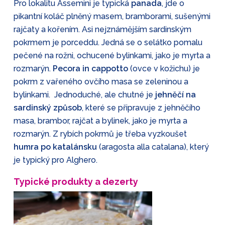
Pro lokalitu Assemini je typická
panada
, jde o
pikantní koláč plněný masem, bramborami, sušenými
rajčaty a kořením. Asi nejznámějším sardinským
pokrmem je porceddu. Jedná se o selátko pomalu
pečené na rožni, ochucené bylinkami, jako je myrta a
rozmarýn.
Pecora in cappotto
(ovce v kožichu) je
pokrm z vařeného ovčího masa se zeleninou a
bylinkami. Jednoduché, ale chutné je
jehněčí na
sardinský způsob
, které se připravuje z jehněčího
masa, brambor, rajčat a bylinek, jako je myrta a
rozmarýn. Z rybích pokrmů je třeba vyzkoušet
humra po katalánsku
(aragosta alla catalana), který
je typický pro Alghero.
Typické produkty a dezerty