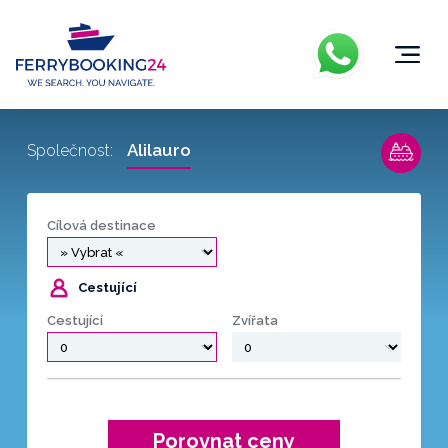
Alilauro
Společnost:
Cílová destinace
Cestující
Cestující
Zvířata
Porovnat ceny