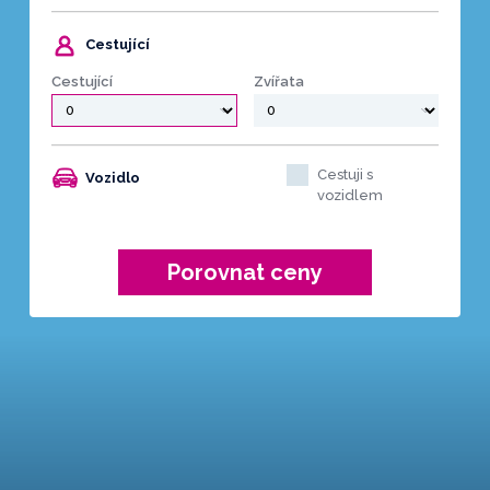
Cestující
Cestující
Zvířata
Cestuji s
Vozidlo
vozidlem
Porovnat ceny