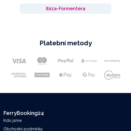
Ibiza-Formentera
Platební metody
FerryBooking24
Kdo jsme
Obchodní podmínky