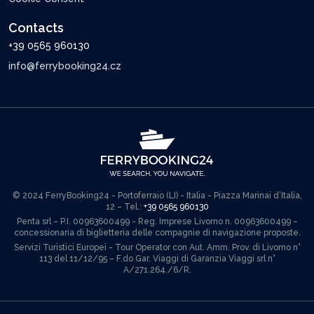
Contacts
+39 0565 960130
info@ferrybooking24.cz
© 2024 FerryBooking24 - Portoferraio (LI) - Italia - Piazza Marinai d’Italia,
12 – Tel.:
+39 0565 960130
Penta srl – P.I. 00963600499 - Reg. Imprese Livorno n. 00963600499 –
concessionaria di biglietteria delle compagnie di navigazione proposte.
Servizi Turistici Europei - Tour Operator con Aut. Amm. Prov. di Livorno n°
113 del 11/12/95 – F.do Gar. Viaggi di Garanzia Viaggi srl n°
A/271.264./6/R.