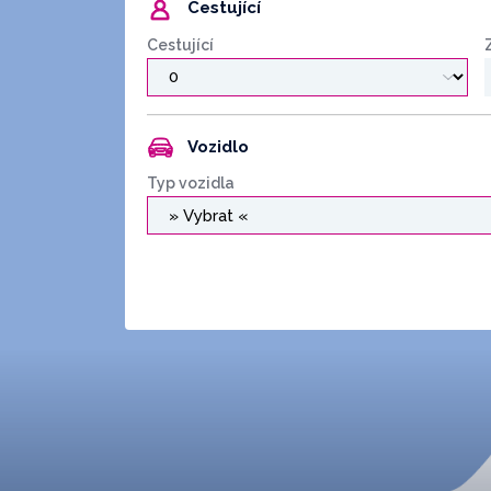
Cestující
Cestující
Vozidlo
Typ vozidla