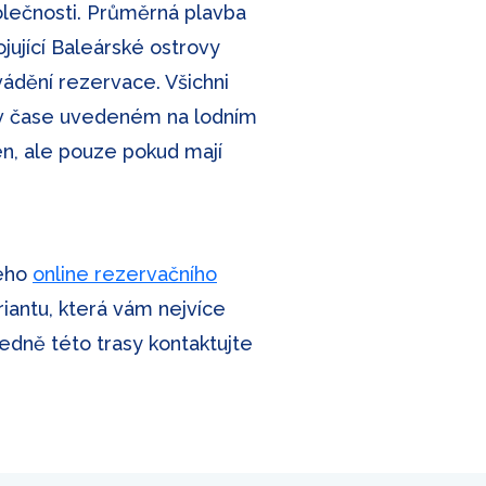
polečnosti. Průměrná plavba
jující Baleárské ostrovy
vádění rezervace. Všichni
a v čase uvedeném na lodním
len, ale pouze pokud mají
šeho
online rezervačního
riantu, která vám nejvíce
ledně této trasy kontaktujte