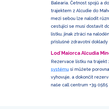
Balearia. Četnost spojů a d
trajektem z Alcudie do Mahón
mezi sebou lze nalodit různ
cestující se musí dostavit
lístku, jinak ztrácí na nalo
příslušné zdravotní doklad
Loď Maiorca Alcudia Mino
Rezervace lístku na trajekt
systému
si můžete porovnat 
vyhovuje, a dokončit rezerva
naše call centrum
+39 0565