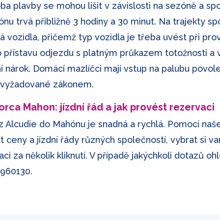
oba plavby se mohou lišit v závislosti na sezóně a s
u trvá přibližně 3 hodiny a 30 minut. Na trajekty spo
á vozidla, přičemž typ vozidla je třeba uvést při pro
 do přístavu odjezdu s platným průkazem totožnosti 
dění nárok. Domácí mazlíčci mají vstup na palubu povo
y vyžadované zákonem.
rca Mahon: jízdní řád a jak provést rezervaci
 z Alcudie do Mahónu je snadná a rychlá. Pomocí na
ceny a jízdní řády různých společností, vybrat si va
ci za několik kliknutí. V případě jakýchkoli dotazů oh
 960130
.