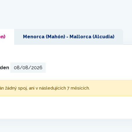
ón)
Menorca (Mahón) - Mallorca (Alcudia)
ý den
žádný spoj, ani v následujících 7 měsících.