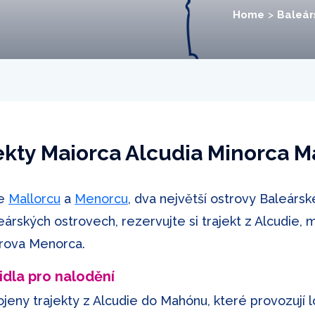
Home
Baleár
ekty Maiorca Alcudia Minorca 
je
Mallorcu
a
Menorcu
, dva největší ostrovy Baleárs
árských ostrovech, rezervujte si trajekt z Alcudie, 
trova Menorca.
idla pro nalodění
jeny trajekty z Alcudie do Mahónu, které provozují 