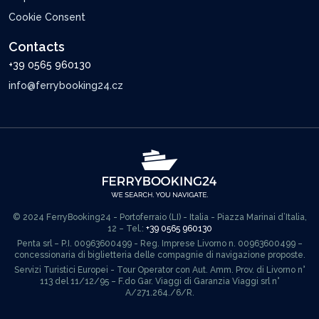
Cookie Consent
Contacts
+39 0565 960130
info@ferrybooking24.cz
© 2024 FerryBooking24 - Portoferraio (LI) - Italia - Piazza Marinai d’Italia,
12 – Tel.:
+39 0565 960130
Penta srl – P.I. 00963600499 - Reg. Imprese Livorno n. 00963600499 –
concessionaria di biglietteria delle compagnie di navigazione proposte.
Servizi Turistici Europei - Tour Operator con Aut. Amm. Prov. di Livorno n°
113 del 11/12/95 – F.do Gar. Viaggi di Garanzia Viaggi srl n°
A/271.264./6/R.