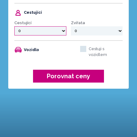
Cestující
Cestující
Zvířata
Cestuji s
Vozidlo
vozidlem
Porovnat ceny