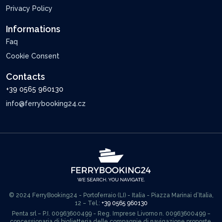
Privacy Policy
Informations
Faq
Cookie Consent
Contacts
+39 0565 960130
info@ferrybooking24.cz
© 2024 FerryBooking24 - Portoferraio (LI) - Italia - Piazza Marinai d’Italia,
12 – Tel.:
+39 0565 960130
Penta srl – P.I. 00963600499 - Reg. Imprese Livorno n. 00963600499 –
concessionaria di biglietteria delle compagnie di navigazione proposte.