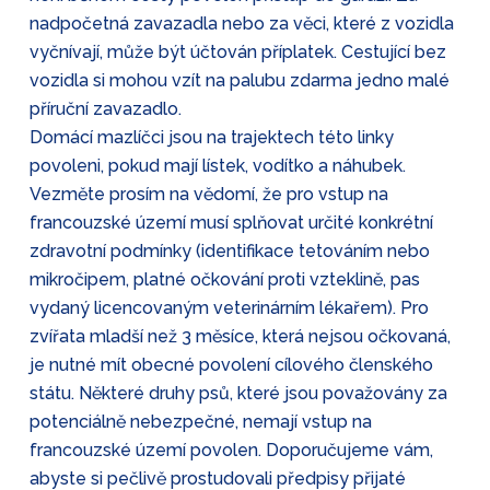
nadpočetná zavazadla nebo za věci, které z vozidla
vyčnívají, může být účtován příplatek. Cestující bez
vozidla si mohou vzít na palubu zdarma jedno malé
příruční zavazadlo.
Domácí mazlíčci jsou na trajektech této linky
povoleni, pokud mají lístek, vodítko a náhubek.
Vezměte prosím na vědomí, že pro vstup na
francouzské území musí splňovat určité konkrétní
zdravotní podmínky (identifikace tetováním nebo
mikročipem, platné očkování proti vzteklině, pas
vydaný licencovaným veterinárním lékařem). Pro
zvířata mladší než 3 měsíce, která nejsou očkovaná,
je nutné mít obecné povolení cílového členského
státu. Některé druhy psů, které jsou považovány za
potenciálně nebezpečné, nemají vstup na
francouzské území povolen. Doporučujeme vám,
abyste si pečlivě prostudovali předpisy přijaté