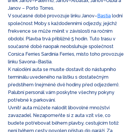
linek Janov–Palermo, Janov–Arbatax, Janov–Olbia a
Janov – Porto Torres.
V současné době provozuje linku Janov–
Bastia
lodní
společnost Moby s každodenními odjezdy, jejichž
frekvence se může měnit v závislosti na ročním
období. Plavba trvá přibližně 5 hodin. Tuto trasu v
současné době naopak neobsluhuje společnost
Corsica Ferries Sardinia Ferries, místo toho provozuje
linku Savona–Bastia.
K nalodění auta se musíte dostavit do nástupního
terminálu uvedeného na lístku s dostatečným
předstihem (nejméně dvě hodiny před odjezdem).
Palubní personál vám poskytne všechny pokyny
potřebné k parkování.
Uvnitř auta můžete nalodit libovolné množství
zavazadel. Nezapomeňte si z auta vzít vše, co
budete potřebovat během plavby, cestujícím totiž
není během cesty povolen přístup do garáží. Za