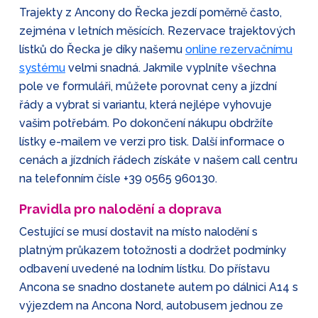
Trajekty z Ancony do Řecka jezdí poměrně často,
zejména v letních měsících. Rezervace trajektových
lístků do Řecka je díky našemu
online rezervačnímu
systému
velmi snadná. Jakmile vyplníte všechna
pole ve formuláři, můžete porovnat ceny a jízdní
řády a vybrat si variantu, která nejlépe vyhovuje
vašim potřebám. Po dokončení nákupu obdržíte
lístky e-mailem ve verzi pro tisk. Další informace o
cenách a jízdních řádech získáte v našem call centru
na telefonním čísle
+39 0565 960130
.
Pravidla pro nalodění a doprava
Cestující se musí dostavit na místo nalodění s
platným průkazem totožnosti a dodržet podmínky
odbavení uvedené na lodním lístku. Do přístavu
Ancona se snadno dostanete autem po dálnici A14 s
výjezdem na Ancona Nord, autobusem jednou ze