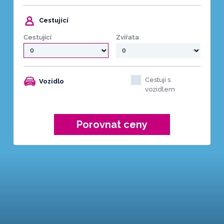
Cestující
Cestující
Zvířata
Cestuji s
Vozidlo
vozidlem
Porovnat ceny