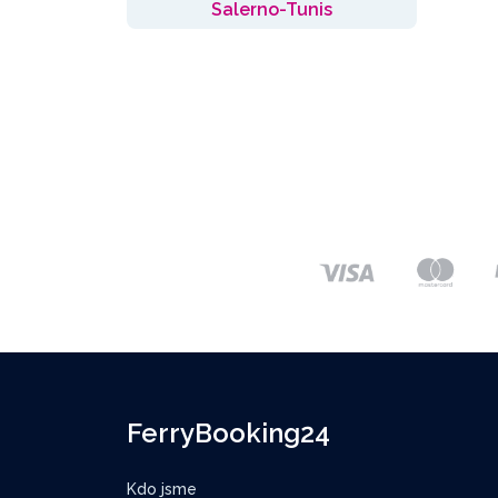
Salerno-Tunis
FerryBooking24
Kdo jsme