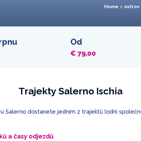
Home
ostrov 
srpnu
Od
€ 79,00
Trajekty Salerno Ischia
vu Salerno dostanete jedním z trajektů lodní společnos
tků a časy odjezdů