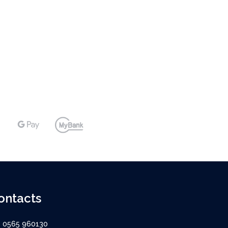
ontacts
9 0565 960130