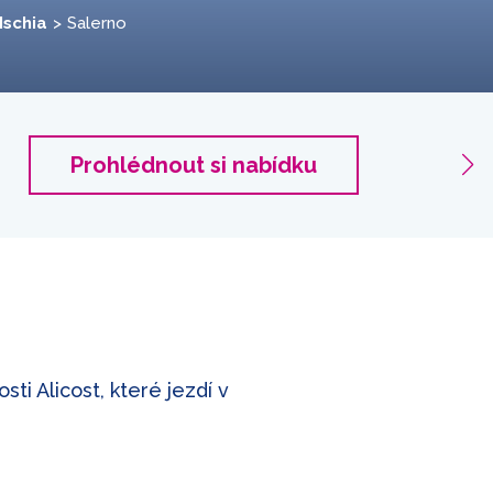
Ischia
Salerno
Salern
Prohlédnout si nabídku
2 dospě
ti Alicost, které jezdí v