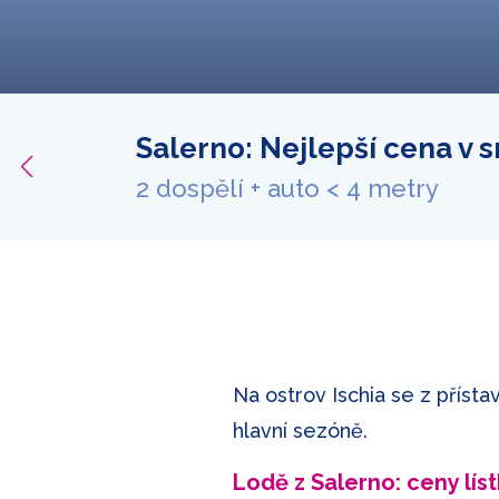
Salerno: Nejlepší cena v 
bídku
2 dospělí + auto < 4 metry
Na ostrov Ischia se z přísta
hlavní sezóně.
Lodě z Salerno: ceny lís