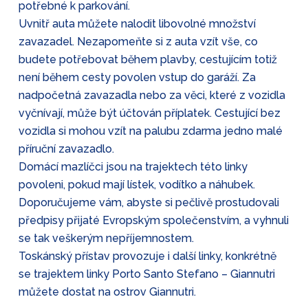
potřebné k parkování.
Uvnitř auta můžete nalodit libovolné množství
zavazadel. Nezapomeňte si z auta vzít vše, co
budete potřebovat během plavby, cestujícím totiž
není během cesty povolen vstup do garáží. Za
nadpočetná zavazadla nebo za věci, které z vozidla
vyčnívají, může být účtován příplatek. Cestující bez
vozidla si mohou vzít na palubu zdarma jedno malé
příruční zavazadlo.
Domácí mazlíčci jsou na trajektech této linky
povoleni, pokud mají lístek, vodítko a náhubek.
Doporučujeme vám, abyste si pečlivě prostudovali
předpisy přijaté Evropským společenstvím, a vyhnuli
se tak veškerým nepříjemnostem.
Toskánský přístav provozuje i další linky, konkrétně
se trajektem linky Porto Santo Stefano –⁠ Giannutri
můžete dostat na ostrov Giannutri.