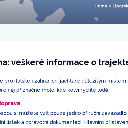
Home
Lipars
ina: veškeré informace o trajekt
je pro italské i zahraniční jachtaře důležitým místem.
pro něj příznačné molo, kde kotví rychlé lodě.
 doprava
sebou si můžete vzít pouze jedno příruční zavazadlo. 
ní lístek a zdravotní dokumentaci. Hlavním přístave