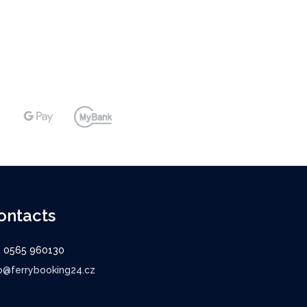
ontacts
9 0565 960130
o@ferrybooking24.cz