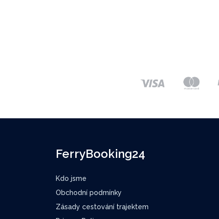
FerryBooking24
Kdo jsme
Obchodní podmínky
Zásady cestování trajektem