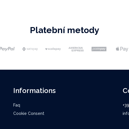
Platební metody
Informations
C
Faq
+3
Cookie Consent
inf