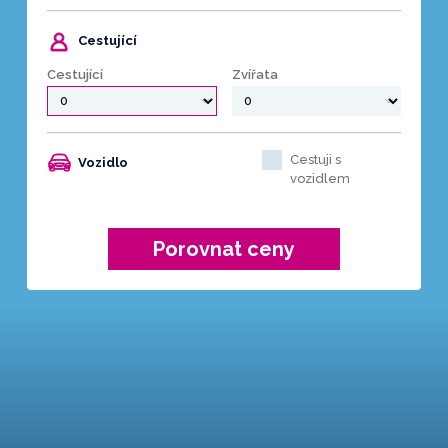
Cestující
Cestující
Zvířata
Cestuji s
Vozidlo
vozidlem
Porovnat ceny