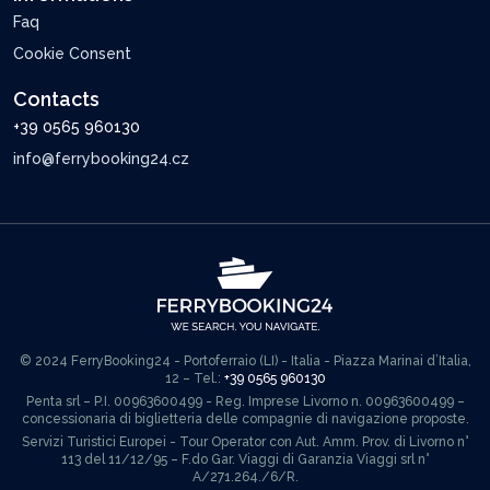
Faq
Cookie Consent
Contacts
+39 0565 960130
info@ferrybooking24.cz
© 2024 FerryBooking24 - Portoferraio (LI) - Italia - Piazza Marinai d’Italia,
12 – Tel.:
+39 0565 960130
Penta srl – P.I. 00963600499 - Reg. Imprese Livorno n. 00963600499 –
concessionaria di biglietteria delle compagnie di navigazione proposte.
Servizi Turistici Europei - Tour Operator con Aut. Amm. Prov. di Livorno n°
113 del 11/12/95 – F.do Gar. Viaggi di Garanzia Viaggi srl n°
A/271.264./6/R.