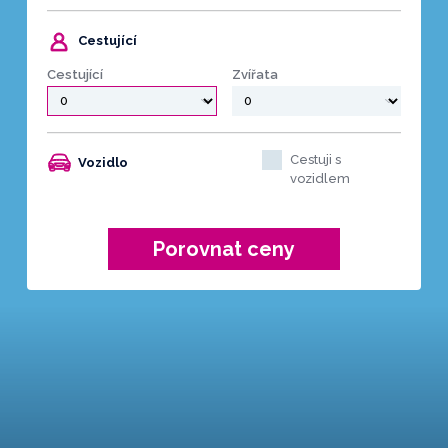
Cestující
Cestující
Zvířata
Cestuji s
Vozidlo
vozidlem
Porovnat ceny