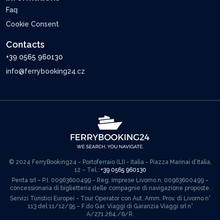
Faq
Cookie Consent
Contacts
+39 0565 960130
info@ferrybooking24.cz
© 2024 FerryBooking24 - Portoferraio (LI) - Italia - Piazza Marinai d’Italia,
12 – Tel.:
+39 0565 960130
Penta srl – P.I. 00963600499 - Reg. Imprese Livorno n. 00963600499 –
concessionaria di biglietteria delle compagnie di navigazione proposte.
Servizi Turistici Europei - Tour Operator con Aut. Amm. Prov. di Livorno n°
113 del 11/12/95 – F.do Gar. Viaggi di Garanzia Viaggi srl n°
A/271.264./6/R.