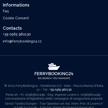
Informations
Faq
Cookie Consent
Contacts
+39 0565 960130
info@ferrybooking24.cz
© 2024 FerryBooking24 - Portoferraio (LI) - Italia - Piazza Marinai d’Italia,
12 – Tel.:
+39 0565 960130
Penta srl – P.I. 00963600499 - Reg. Imprese Livorno n. 00963600499 –
concessionaria di biglietteria delle compagnie di navigazione proposte.
Servizi Turistici Europei - Tour Operator con Aut. Amm. Prov. di Livorno n°
113 del 11/12/95 – F.do Gar. Viaggi di Garanzia Viaggi srl n°