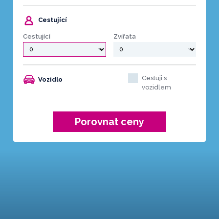
Cestující
Cestující
Zvířata
Cestuji s
Vozidlo
vozidlem
Porovnat ceny