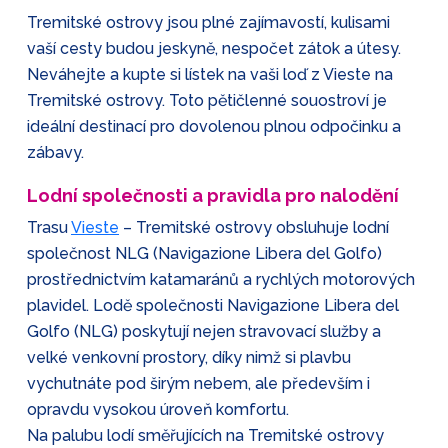
Tremitské ostrovy jsou plné zajímavostí, kulisami
vaší cesty budou jeskyně, nespočet zátok a útesy.
Neváhejte a kupte si lístek na vaši loď z Vieste na
Tremitské ostrovy. Toto pětičlenné souostroví je
ideální destinací pro dovolenou plnou odpočinku a
zábavy.
Lodní společnosti a pravidla pro nalodění
Trasu
Vieste
– Tremitské ostrovy obsluhuje lodní
společnost NLG (Navigazione Libera del Golfo)
prostřednictvím katamaránů a rychlých motorových
plavidel. Lodě společnosti Navigazione Libera del
Golfo (NLG) poskytují nejen stravovací služby a
velké venkovní prostory, díky nimž si plavbu
vychutnáte pod širým nebem, ale především i
opravdu vysokou úroveň komfortu.
Na palubu lodí směřujících na Tremitské ostrovy