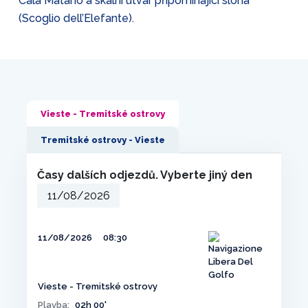
Cala Matano a skalní útvar připomínající slona
(Scoglio dell’Elefante).
Vieste - Tremitské ostrovy
Tremitské ostrovy - Vieste
Časy dalších odjezdů. Vyberte jiný den
11/08/2026
08:30
Vieste - Tremitské ostrovy
Plavba:
02h 00'