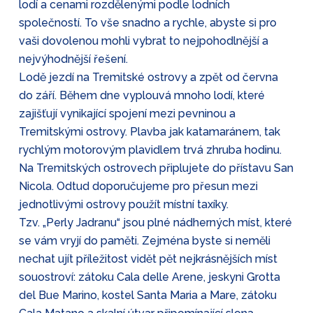
lodí a cenami rozdělenými podle lodních
společností. To vše snadno a rychle, abyste si pro
vaši dovolenou mohli vybrat to nejpohodlnější a
nejvýhodnější řešení.
Lodě jezdí na Tremitské ostrovy a zpět od června
do září. Během dne vyplouvá mnoho lodí, které
zajišťují vynikající spojení mezi pevninou a
Tremitskými ostrovy. Plavba jak katamaránem, tak
rychlým motorovým plavidlem trvá zhruba hodinu.
Na Tremitských ostrovech připlujete do přístavu San
Nicola. Odtud doporučujeme pro přesun mezi
jednotlivými ostrovy použít místní taxíky.
Tzv. „Perly Jadranu“ jsou plné nádherných míst, které
se vám vryjí do paměti. Zejména byste si neměli
nechat ujít příležitost vidět pět nejkrásnějších míst
souostroví: zátoku Cala delle Arene, jeskyni Grotta
del Bue Marino, kostel Santa Maria a Mare, zátoku