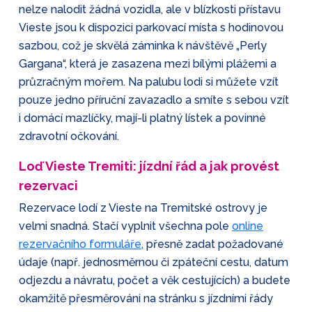
nelze nalodit žádná vozidla, ale v blízkosti přístavu
Vieste jsou k dispozici parkovací místa s hodinovou
sazbou, což je skvělá záminka k návštěvě „Perly
Gargana“, která je zasazena mezi bílými plážemi a
průzračným mořem. Na palubu lodi si můžete vzít
pouze jedno příruční zavazadlo a smíte s sebou vzít
i domácí mazlíčky, mají-li platný lístek a povinné
zdravotní očkování.
Loď Vieste Tremiti: jízdní řád a jak provést
rezervaci
Rezervace lodí z Vieste na Tremitské ostrovy je
velmi snadná. Stačí vyplnit všechna pole
online
rezervačního formuláře
, přesně zadat požadované
údaje (např. jednosměrnou či zpáteční cestu, datum
odjezdu a návratu, počet a věk cestujících) a budete
okamžitě přesměrováni na stránku s jízdními řády