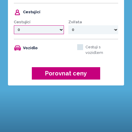
Cestující
Cestující
Zvířata
Cestuji s
Vozidlo
vozidlem
Porovnat ceny