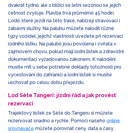
dvakrát týdně, ale s blížící se letní sezónou se jejich
četnost zvyšuje. Plavba trvá průměrně 45 hodin.
Lodě, které jezdí na této trase, nabízejí stravovací i
zábavní služby. Na palubu můžete nalodit různé
typy vozidel, jejichž vlastnosti uvedete při rezervaci
lodního lístku. Na palubě jsou povolena i zvířata v
zájmovém chovu, pokud mají lodní lístek a zdravotní
dokumentaci vyžadovanou zákonem. K nalodění
musíte mít u sebe potřebné doklady totožnosti pro
vycestování do zahraničí a lodní lístek si musíte
uschovat po celou dobu přejezdu.
Loď Sète Tangeri: jízdní řád a jak provést
rezervaci
Trajektový lístek ze Sète do Tangeru si můžete
rezervovat snadno a rychle. Pomocí našeho
online
srovnávače
můžete porovnat ceny, data a časy