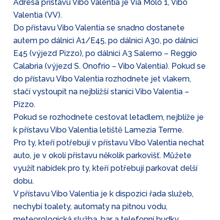
Adresa přístavu Vibo Valentia je Via Molo 1, Vibo
Valentia (VV).
Do přístavu Vibo Valentia se snadno dostanete
autem po dálnici A1/E45, po dálnici A30, po dálnici
E45 (výjezd Pizzo), po dálnici A3 Salerno – Reggio
Calabria (výjezd S. Onofrio – Vibo Valentia). Pokud se
do přístavu Vibo Valentia rozhodnete jet vlakem,
stačí vystoupit na nejbližší stanici Vibo Valentia –
Pizzo.
Pokud se rozhodnete cestovat letadlem, nejblíže je
k přístavu Vibo Valentia letiště Lamezia Terme.
Pro ty, kteří potřebují v přístavu Vibo Valentia nechat
auto, je v okolí přístavu několik parkovišť. Můžete
využít nabídek pro ty, kteří potřebují parkovat delší
dobu.
V přístavu Vibo Valentia je k dispozici řada služeb,
nechybí toalety, automaty na pitnou vodu,
meteorologická služba, bar a telefonní budky.