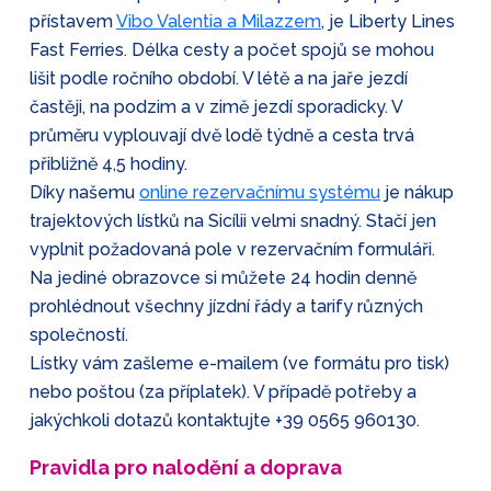
přístavem
Vibo Valentia a Milazzem
, je Liberty Lines
Fast Ferries. Délka cesty a počet spojů se mohou
lišit podle ročního období. V létě a na jaře jezdí
častěji, na podzim a v zimě jezdí sporadicky. V
průměru vyplouvají dvě lodě týdně a cesta trvá
přibližně 4,5 hodiny.
Díky našemu
online rezervačnímu systému
je nákup
trajektových lístků na Sicílii velmi snadný. Stačí jen
vyplnit požadovaná pole v rezervačním formuláři.
Na jediné obrazovce si můžete 24 hodin denně
prohlédnout všechny jízdní řády a tarify různých
společností.
Lístky vám zašleme e-mailem (ve formátu pro tisk)
nebo poštou (za příplatek). V případě potřeby a
jakýchkoli dotazů kontaktujte
+39 0565 960130
.
Pravidla pro nalodění a doprava