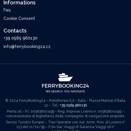
Informations
Faq
Cookie Consent
Contacts
+39 0565 960130
info@ferrybooking24.cz
© 2024 FerryBooking24 - Portoferraio (LI) - Italia - Piazza Marinai d’Italia,
12 – Tel.:
+39 0565 960130
Penta srl – P.I. 00963600499 - Reg. Imprese Livorno n. 00963600499 –
concessionaria di biglietteria delle compagnie di navigazione proposte.
Servizi Turistici Europei - Tour Operator con Aut. Amm. Prov. di Livorno n°
113 del 11/12/95 – F.do Gar. Viaggi di Garanzia Viaggi srl n°