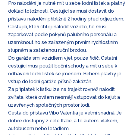
Pro nalodění je nutné mít u sebe lodní lístek a platný
doklad totožnosti. Cestující se musí dostavit do
přístavu nalodění přibližně 2 hodiny před odjezdem.
Cestující, kteří chtějí nalodit vozidlo, ho musí
zaparkovat podle pokynů palubního personálu a
uzamknout ho se zařazeným prvním rychlostním
stupněm a zataženou ruční brzdou.
Do garáže smí vozidlem vjet pouze řidič. Ostatní
cestující musí použít boční schody a mít u sebe k
odbavení lodní lístek se jménem. Během plavby je
vstup do lodní garáže přísně zakázán.
Za příplatek k lístku lze na trajekt rovněž nalodit
zvířata, která ovšem nesmějí vstupovat do kajut a
uzavřených společných prostor lodi.
Cesta do přístavu Vibo Valentia je velmi snadná. Je
dobře dostupný z celé Itálie, a to autem, vlakem,
autobusem nebo letadlem.