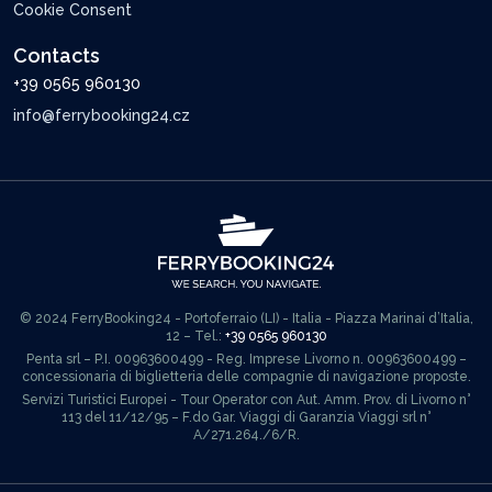
Cookie Consent
Contacts
+39 0565 960130
info@ferrybooking24.cz
© 2024 FerryBooking24 - Portoferraio (LI) - Italia - Piazza Marinai d’Italia,
12 – Tel.:
+39 0565 960130
Penta srl – P.I. 00963600499 - Reg. Imprese Livorno n. 00963600499 –
concessionaria di biglietteria delle compagnie di navigazione proposte.
Servizi Turistici Europei - Tour Operator con Aut. Amm. Prov. di Livorno n°
113 del 11/12/95 – F.do Gar. Viaggi di Garanzia Viaggi srl n°
A/271.264./6/R.