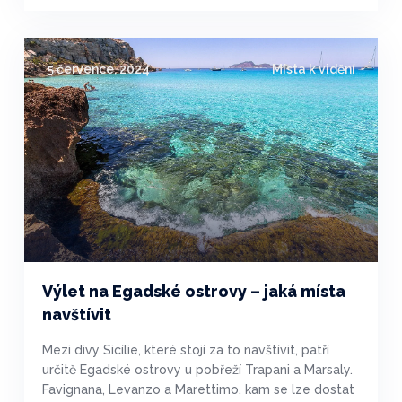
5 července, 2024
Místa k vidění
Výlet na Egadské ostrovy – jaká místa
navštívit
Mezi divy Sicílie, které stojí za to navštívit, patří
určitě Egadské ostrovy u pobřeží Trapani a Marsaly.
Favignana, Levanzo a Marettimo, kam se lze dostat