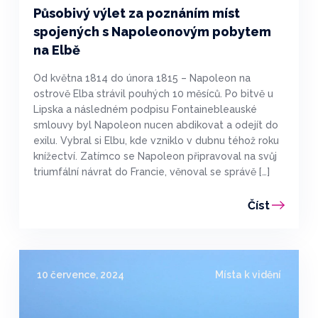
Působivý výlet za poznáním míst
spojených s Napoleonovým pobytem
na Elbě
Od května 1814 do února 1815 – Napoleon na
ostrově Elba strávil pouhých 10 měsíců. Po bitvě u
Lipska a následném podpisu Fontainebleauské
smlouvy byl Napoleon nucen abdikovat a odejít do
exilu. Vybral si Elbu, kde vzniklo v dubnu téhož roku
knížectví. Zatímco se Napoleon připravoval na svůj
triumfální návrat do Francie, věnoval se správě […]
Číst
10 července, 2024
Místa k vidění