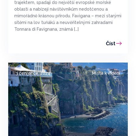
trajektem, spadají do největší evropské mořské
oblasti a nabízejí návštěvníkům nedotčenou a
mimořádně krásnou přírodu. Favigana – mezi starými
sítěmi na lov tuňáků a neuvěřitelnými zahradami
Tonnara di Favignana, známá […]
Číst
3 července, 2024
Místa k vidění