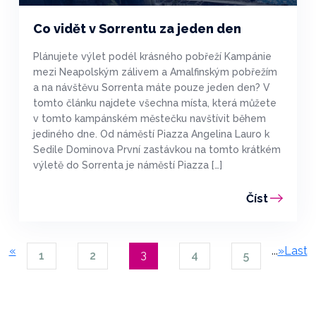
Co vidět v Sorrentu za jeden den
Plánujete výlet podél krásného pobřeží Kampánie
mezi Neapolským zálivem a Amalfinským pobřežím
a na návštěvu Sorrenta máte pouze jeden den? V
tomto článku najdete všechna místa, která můžete
v tomto kampánském městečku navštívit během
jediného dne. Od náměstí Piazza Angelina Lauro k
Sedile Dominova První zastávkou na tomto krátkém
výletě do Sorrenta je náměstí Piazza […]
Číst
«
...
»
Last
3
1
2
4
5