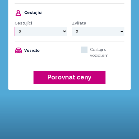
Cestující
Cestující
Zvířata
Cestuji s
Vozidlo
vozidlem
Porovnat ceny