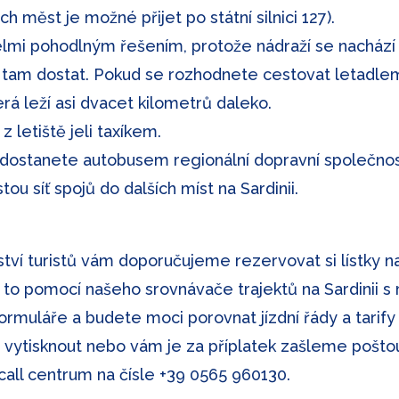
 měst je možné přijet po státní silnici 127).
lmi pohodlným řešením, protože nádraží se nachází 
tam dostat. Pokud se rozhodnete cestovat letadlem
která leží asi dvacet kilometrů daleko.
letiště jeli taxíkem.
 dostanete autobusem regionální dopravní společnost
ou síť spojů do dalších míst na Sardinii.
í turistů vám doporučujeme rezervovat si lístky n
to pomocí našeho srovnávače trajektů na Sardinii s 
ormuláře a budete moci porovnat jízdní řády a tarify
vytisknout nebo vám je za příplatek zašleme poštou.
call centrum na čísle
+39 0565 960130
.