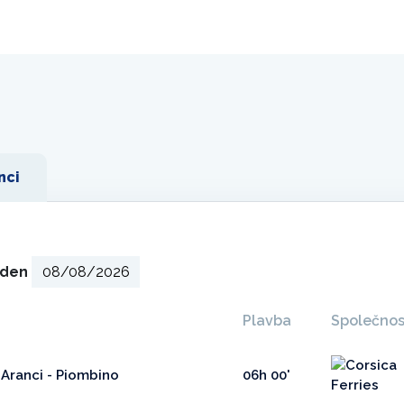
nci
ý den
Plavba
Společnos
 Aranci - Piombino
06h 00'