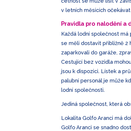
četnost se může lišit v záv
v letních měsících očekávat 
Pravidla pro nalodění a
Každá lodní společnost má pr
se měli dostavit přibližně 2
zaparkovali do garáže, zpr
Cestující bez vozidla mohou
jsou k dispozici. Lístek a p
palubní personál je může kdy
lodní společnosti.
Jediná společnost, která obs
Lokalita Golfo Aranci má do
Golfo Aranci se snadno dosta