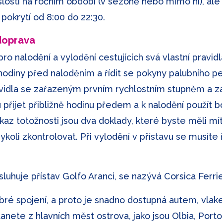
islosti na ročním období (v sezóně nebo mimo ni), a
pokrytí od 8:00 do 22:30.
 doprava
o nalodění a vylodění cestujících svá vlastní pravidl
 hodiny před naloděním a řídit se pokyny palubního p
avidla se zařazeným prvním rychlostním stupněm a z
 přijet přibližně hodinu předem a k nalodění použít 
růkaz totožnosti jsou dva doklady, které byste měli m
koli zkontrolovat. Při vylodění v přístavu se musíte 
luhuje přístav Golfo Aranci, se nazývá Corsica Ferri
bré spojení, a proto je snadno dostupná autem, vla
nete z hlavních měst ostrova, jako jsou Olbia, Porto 