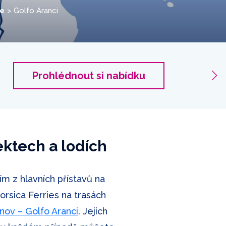
ie
Golfo Aranci
Golfo 
Prohlédnout si nabídku
2 dospě
ektech a lodích
ním z hlavních přístavů na
rsica Ferries na trasách
nov – Golfo Aranci
. Jejich