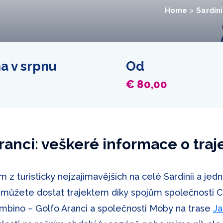
Home
Sardín
na v srpnu
Od
€ 80,00
Aranci: veškeré informace o traj
m z turisticky nejzajímavějších na celé Sardinii a jed
 můžete dostat trajektem díky spojům společnosti Co
mbino – Golfo Aranci a společnosti Moby na trase
Ja