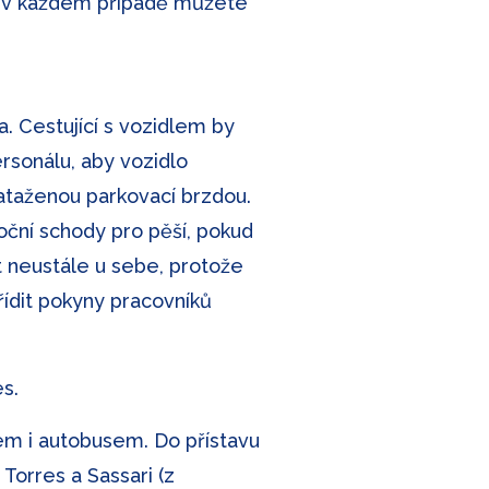
le v každém případě můžete
a. Cestující s vozidlem by
ersonálu, aby vozidlo
ataženou parkovací brzdou.
boční schody pro pěší, pokud
ít neustále u sebe, protože
řídit pokyny pracovníků
es.
kem i autobusem. Do přístavu
Torres a Sassari (z