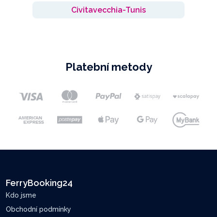
Civitavecchia-Tunis
Platební metody
FerryBooking24
Kdo jsme
Obchodní podmínky