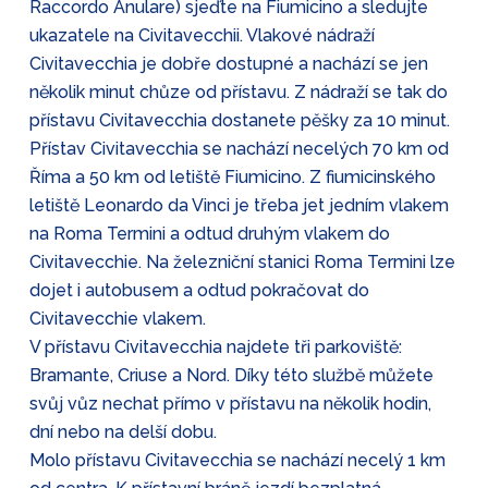
Raccordo Anulare) sjeďte na Fiumicino a sledujte
ukazatele na Civitavecchii. Vlakové nádraží
Civitavecchia je dobře dostupné a nachází se jen
několik minut chůze od přístavu. Z nádraží se tak do
přístavu Civitavecchia dostanete pěšky za 10 minut.
Přístav Civitavecchia se nachází necelých 70 km od
Říma a 50 km od letiště Fiumicino. Z fiumicinského
letiště Leonardo da Vinci je třeba jet jedním vlakem
na Roma Termini a odtud druhým vlakem do
Civitavecchie. Na železniční stanici Roma Termini lze
dojet i autobusem a odtud pokračovat do
Civitavecchie vlakem.
V přístavu Civitavecchia najdete tři parkoviště:
Bramante, Criuse a Nord. Díky této službě můžete
svůj vůz nechat přímo v přístavu na několik hodin,
dní nebo na delší dobu.
Molo přístavu Civitavecchia se nachází necelý 1 km