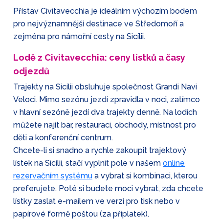
Přístav Civitavecchia je ideálním výchozím bodem
pro nejvýznamnější destinace ve Středomoří a
zejména pro námořní cesty na Sicílii.
Lodě z Civitavecchia: ceny lístků a časy
odjezdů
Trajekty na Sicílii obsluhuje společnost Grandi Navi
Veloci. Mimo sezónu jezdí zpravidla v noci, zatímco
v hlavní sezóně jezdí dva trajekty denně. Na lodích
můžete najít bar, restauraci, obchody, místnost pro
děti a konferenční centrum.
Chcete-li si snadno a rychle zakoupit trajektový
lístek na Sicílii, stačí vyplnit pole v našem
online
rezervačním systému
a vybrat si kombinaci, kterou
preferujete. Poté si budete moci vybrat, zda chcete
lístky zaslat e-mailem ve verzi pro tisk nebo v
papírové formě poštou (za příplatek).